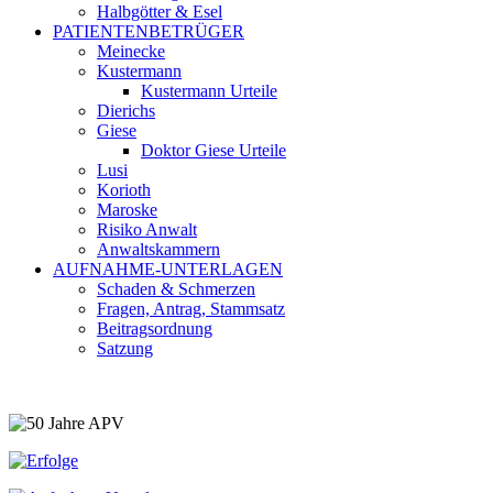
Halbgötter & Esel
PATIENTENBETRÜGER
Meinecke
Kustermann
Kustermann Urteile
Dierichs
Giese
Doktor Giese Urteile
Lusi
Korioth
Maroske
Risiko Anwalt
Anwaltskammern
AUFNAHME-UNTERLAGEN
Schaden & Schmerzen
Fragen, Antrag, Stammsatz
Beitragsordnung
Satzung