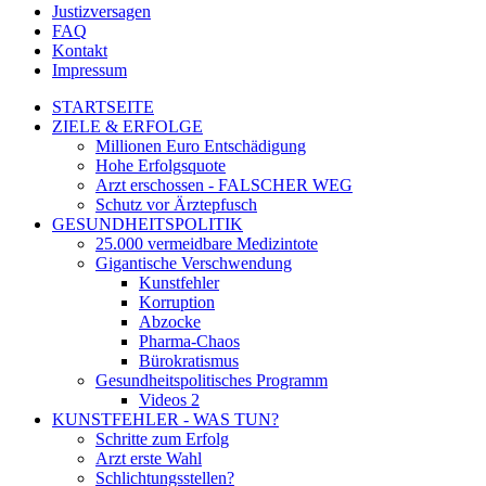
Justizversagen
FAQ
Kontakt
Impressum
STARTSEITE
ZIELE & ERFOLGE
Millionen Euro Entschädigung
Hohe Erfolgsquote
Arzt erschossen - FALSCHER WEG
Schutz vor Ärztepfusch
GESUNDHEITSPOLITIK
25.000 vermeidbare Medizintote
Gigantische Verschwendung
Kunstfehler
Korruption
Abzocke
Pharma-Chaos
Bürokratismus
Gesundheitspolitisches Programm
Videos 2
KUNSTFEHLER - WAS TUN?
Schritte zum Erfolg
Arzt erste Wahl
Schlichtungsstellen?